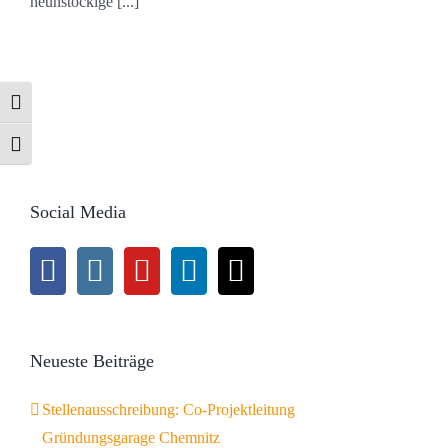
neunstöckige [...]
Umschalten auf hohe Kontraste
Schrift vergrößern
Social Media
Neueste Beiträge
Stellenausschreibung: Co-Projektleitung
Gründungsgarage Chemnitz