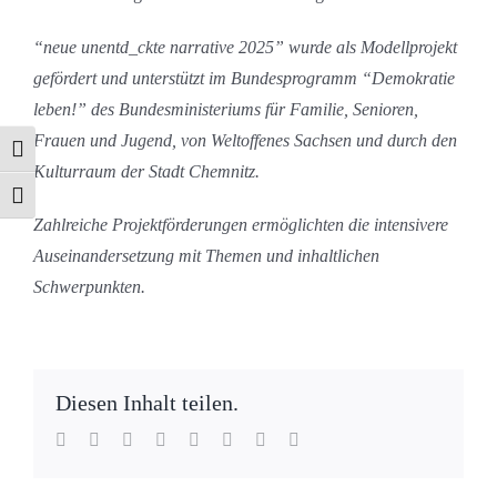
“neue unentd_ckte narrative 2025” wurde als Modellprojekt
gefördert und unterstützt im Bundesprogramm “Demokratie
leben!” des Bundesministeriums für Familie, Senioren,
Frauen und Jugend, von Weltoffenes Sachsen und durch den
Umschalten auf hohe Kontraste
Kulturraum der Stadt Chemnitz.
Schrift vergrößern
Zahlreiche Projektförderungen ermöglichten die intensivere
Auseinandersetzung mit Themen und inhaltlichen
Schwerpunkten.
Diesen Inhalt teilen.
Facebook
Twitter
Reddit
LinkedIn
WhatsApp
Tumblr
Pinterest
E-
Mail