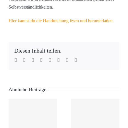
Selbstverständlichkeiten.
Hier kannst du die Handreichung lesen und herunterladen.
Diesen Inhalt teilen.
Facebook
Twitter
Reddit
LinkedIn
WhatsApp
Tumblr
Pinterest
E-
Mail
Ähnliche Beiträge