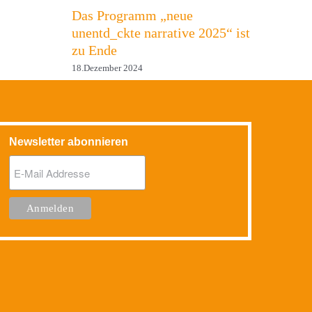
Das Programm „neue
unentd_ckte narrative 2025“ ist
zu Ende
18.Dezember 2024
Newsletter abonnieren