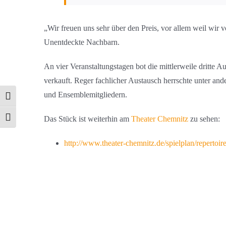
„Wir freuen uns sehr über den Preis, vor allem weil wir
Unentdeckte Nachbarn.
An vier Veranstaltungstagen bot die mittlerweile dritte A
verkauft. Reger fachlicher Austausch herrschte unter 
und Ensemblemitgliedern.
Umschalten auf hohe Kontraste
Das Stück ist weiterhin am
Theater Chemnitz
zu sehen:
Schrift vergrößern
http://www.theater-chemnitz.de/spielplan/repertoir