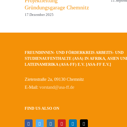
Projektleitung
11.Septem
Gründungsgarage Chemnitz
17.Dezember 2025
FREUNDINNEN- UND FÖRDERKREIS ARBEITS- UND
STUDIENAUFENTHALTE (ASA) IN AFRIKA, ASIEN UN
LATEINAMERIKA (ASA-FF) E.V. [ASA-FF E.V.]
Zietenstraße 2a, 09130 Chemnitz
E-Mail:
vorstand@asa-ff.de
FIND US ALSO ON