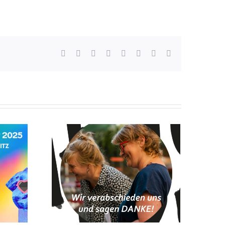
Facebook
Twitter
Reddit
LinkedIn
WhatsApp
Tumblr
Pinterest
E-
Mail