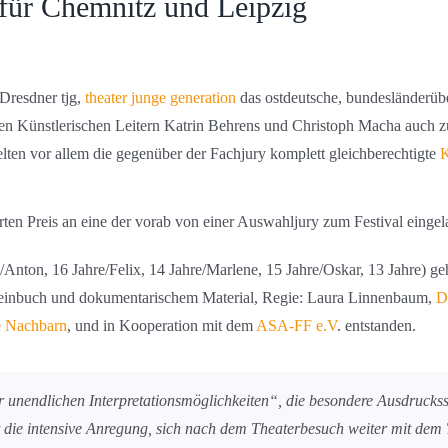
für Chemnitz und Leipzig
 Dresdner tjg,
theater junge generation
das ostdeutsche, bundesländerüb
n Künstlerischen Leitern Katrin Behrens und Christoph Macha auch z
elten vor allem die gegenüber der Fachjury komplett gleichberechtigte
K
ierten Preis an eine der vorab von einer Auswahljury zum Festival einge
e/Anton, 16 Jahre/Felix, 14 Jahre/Marlene, 15 Jahre/Oskar, 13 Jahre) 
einbuch und dokumentarischem Material, Regie: Laura Linnenbaum,
D
e Nachbarn
, und in Kooperation mit dem
ASA-FF e.V
. entstanden.
er unendlichen Interpretationsmöglichkeiten“, die besondere Ausdrucks
t die intensive Anregung, sich nach dem Theaterbesuch weiter mit de