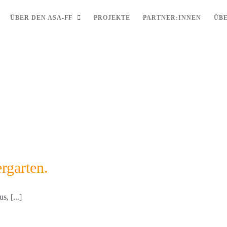
ÜBER DEN ASA-FF
PROJEKTE
PARTNER:INNEN
ÜB
rgarten.
s, [...]