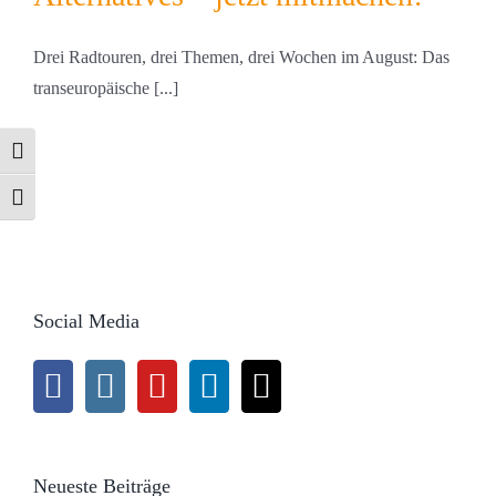
Drei Radtouren, drei Themen, drei Wochen im August: Das
transeuropäische [...]
Umschalten auf hohe Kontraste
Schrift vergrößern
Social Media
Neueste Beiträge