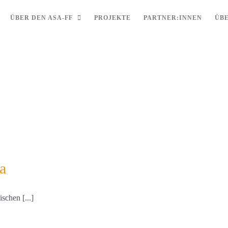
ÜBER DEN ASA-FF
PROJEKTE
PARTNER:INNEN
ÜB
a
schen [...]