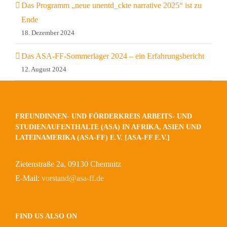
Das Programm „neue unentd_ckte narrative 2025“ ist zu
Ende
18. Dezember 2024
Das ASA-FF-Sommerlager 2024 – ein Erfahrungsbericht
12. August 2024
FREUNDINNEN- UND FÖRDERKREIS ARBEITS- UND
STUDIENAUFENTHALTE (ASA) IN AFRIKA, ASIEN UND
LATEINAMERIKA (ASA-FF) E.V. [ASA-FF E.V.]
Zietenstraße 2a, 09130 Chemnitz
E-Mail:
vorstand@asa-ff.de
FIND US ALSO ON