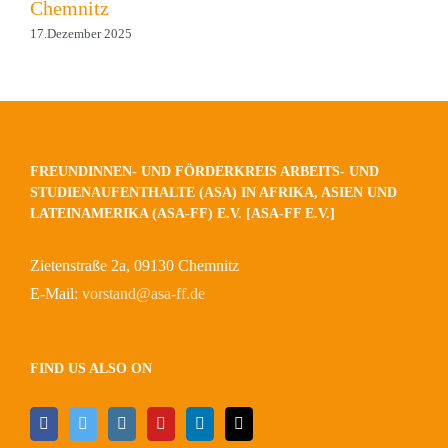
Chemnitz
17.Dezember 2025
FREUNDINNEN- UND FÖRDERKREIS ARBEITS- UND
STUDIENAUFENTHALTE (ASA) IN AFRIKA, ASIEN UND
LATEINAMERIKA (ASA-FF) E.V. [ASA-FF E.V.]
Zietenstraße 2a, 09130 Chemnitz
E-Mail:
vorstand@asa-ff.de
FIND US ALSO ON