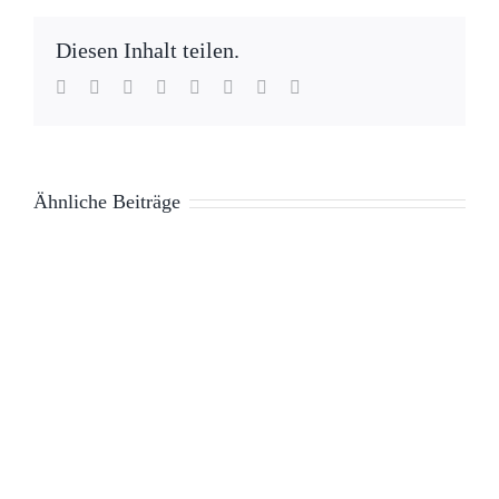
Diesen Inhalt teilen.
Facebook
Twitter
Reddit
LinkedIn
WhatsApp
Tumblr
Pinterest
E-
Mail
Ähnliche Beiträge