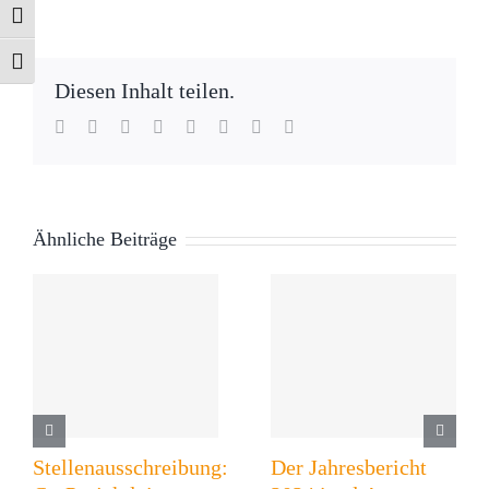
Umschalten auf hohe Kontraste
Schrift vergrößern
Diesen Inhalt teilen.
Facebook
Twitter
Reddit
LinkedIn
WhatsApp
Tumblr
Pinterest
E-
Mail
Ähnliche Beiträge
Stellenausschreibung:
Der Jahresbericht