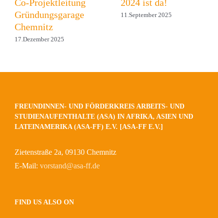
Co-Projektleitung
2024 ist da!
Gründungsgarage
11.September 2025
Chemnitz
17.Dezember 2025
FREUNDINNEN- UND FÖRDERKREIS ARBEITS- UND
STUDIENAUFENTHALTE (ASA) IN AFRIKA, ASIEN UND
LATEINAMERIKA (ASA-FF) E.V. [ASA-FF E.V.]
Zietenstraße 2a, 09130 Chemnitz
E-Mail:
vorstand@asa-ff.de
FIND US ALSO ON