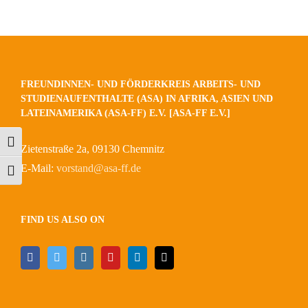
FREUNDINNEN- UND FÖRDERKREIS ARBEITS- UND
STUDIENAUFENTHALTE (ASA) IN AFRIKA, ASIEN UND
LATEINAMERIKA (ASA-FF) E.V. [ASA-FF E.V.]
Umschalten auf hohe Kontraste
Zietenstraße 2a, 09130 Chemnitz
E-Mail:
vorstand@asa-ff.de
Schrift vergrößern
FIND US ALSO ON